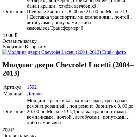
четверть , лонжерон , стойка передняя , стойка
банан крыши , хэчбэк хэтчбэк хб ,
Описание:
Шевроле.Звонить с 8. 00 до 21. 00 по Москве ! !
!.Доставка транспортными компаниями , почтой ,
автобусами , попутками , либо
самовывоз.Трансформер46
4 000
₽
Оставить заявку
В корзине
В корзину
Ещё 4 фото
Молдинг двери Chevrolet Lacetti (2004–
2013)
Артикул:
1592
Машина:
Детали
Молдинг крышки багажника седан , треснутый
ремонтированный , под ремонт .Звонить с 8. 00 до
Описание:
20. 00 по Москве ! ! !.Доставка транспортными
компаниями , почтой , автобусами , попутками ,
либо самовывоз.
700
₽
Оставить заявку