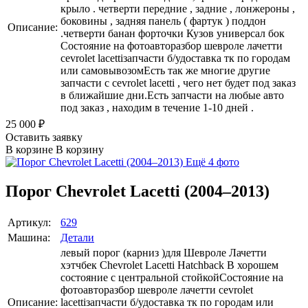
крыло . четверти передние , задние , лонжероны ,
боковины , задняя панель ( фартук ) поддон
Описание:
.четверти банан форточки Кузов универсал бок
Состояние на фотоавторазбор шевроле лачетти
cevrolet lacettiзапчасти б/удоставка тк по городам
или самовывозомЕсть так же многие другие
запчасти с cevrolet lacetti , чего нет будет под заказ
в ближайшие дни.Есть запчасти на любые авто
под заказ , находим в течение 1-10 дней .
25 000
₽
Оставить заявку
В корзине
В корзину
Ещё 4 фото
Порог Chevrolet Lacetti (2004–2013)
Артикул:
629
Машина:
Детали
левый порог (карниз )для Шевроле Лачетти
хэтчбек Chevrolet Lacetti Hatchback В хорошем
состояние с центральной стойкойСостояние на
фотоавторазбор шевроле лачетти cevrolet
Описание:
lacettiзапчасти б/удоставка тк по городам или