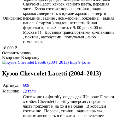
Chevrolet Lacetti хэчбэк черного цвета, передняя
часть .Кузов состоит пороги , стойки , задние
крылья , двери есть в идеале ,крыло . четверти
Описание:
передние , задние , лонжероны , боковины , задняя
панель ( фартук ) поддон .четверти банан
форточки крыша.Звонить с 9. 00 до 23. 00 по
Москве ! ! !.Доставка транспортными компаниями
, почтой , автобусами , попутками , либо
самовывоз.
18 000
₽
Оставить заявку
В корзине
В корзину
Ещё 9 фото
Кузов Chevrolet Lacetti (2004–2013)
Артикул:
609
Машина:
Детали
Состояние на фотоКузов для для Шевроле Лачетти
хэтчбек Chevrolet Lacetti универсал , передняя
часть подходит и на хб и на седан . В хорошем
состояние. Пороги , стойки , задние крылья ,
правые двери есть в идеале ,правое переднее