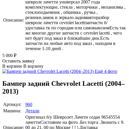
шевроле лачетти универсал 2007 года
комплектующие, стекла , моторчики , механизмы ,
стеклоподьемник , обшивка , ручка ,
резинки,замок и зеркало.задняяавторазбор
Описание:
шевроле лачетти cevrolet lacettiзапчасти б/
удоставка тк по городам или самовывозомЕсть так
же многие другие запчасти с cevrolet lacetti , чего
нет будет под заказ в ближайшие дни.Есть
запчасти на любые авто под заказ , находим в
течение 1-10 дней .
5 000
₽
Оставить заявку
В корзине
В корзину
Ещё 4 фото
Бампер задний Chevrolet Lacetti (2004–
2013)
Артикул:
960
Машина:
Детали
Оригинал б/у Шевролет Лачети седан 96545554
лачеттиСостояние на фото .Без торга .Звонить с 9.
Описание:
00 до 21. 00 по Москве ! ! !.Доставка