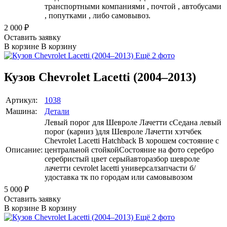
транспортными компаниями , почтой , автобусами
, попутками , либо самовывоз.
2 000
₽
Оставить заявку
В корзине
В корзину
Ещё 2 фото
Кузов Chevrolet Lacetti (2004–2013)
Артикул:
1038
Машина:
Детали
Левый порог для Шевроле Лачетти сСедана левый
порог (карниз )для Шевроле Лачетти хэтчбек
Chevrolet Lacetti Hatchback В хорошем состояние с
Описание:
центральной стойкойСостояние на фото серебро
серебристый цвет серыйавторазбор шевроле
лачетти cevrolet lacetti универсалзапчасти б/
удоставка тк по городам или самовывозом
5 000
₽
Оставить заявку
В корзине
В корзину
Ещё 2 фото