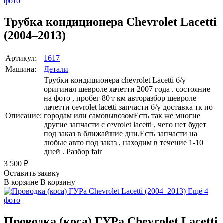
фото
Трубка кондиционера Chevrolet Lacetti
(2004–2013)
Артикул:
1617
Машина:
Детали
Трубки кондиционера chevrolet Lacetti б/у
оригинал шевроле лачетти 2007 года . состояние
на фото , пробег 80 т км авторазбор шевроле
лачетти cevrolet lacetti запчасти б/у доставка тк по
Описание:
городам или самовывозомЕсть так же многие
другие запчасти с cevrolet lacetti , чего нет будет
под заказ в ближайшие дни.Есть запчасти на
любые авто под заказ , находим в течение 1-10
дней . Разбор fair
3 500
₽
Оставить заявку
В корзине
В корзину
Ещё 4
фото
Проводка (коса) ГУРа Chevrolet Lacetti