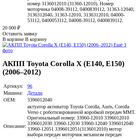
номер 3136012010 (31360-12010). Номер
моторчика 04008-39112, 0400839112, 31363-12040,
3136312040, 31363-12010, 3136312010, 04000-
53112, 0400053112, 04008-39112, 0400839112.
20 000
₽
Оставить заявку
В корзине
В корзину
Ещё 3
фото
АКПП Toyota Corolla X (E140, E150)
(2006–2012)
Артикул:
96
Машина:
Детали
OEM:
3396012040
актуатор активатор Toyota Corolla, Auris, Corolla
Verso с роботизированной коробкой передач ММТ.
Оригинальный номер: 33960-12010 3396012010
3396012030 33960-12030 33960-12040 3396012040
Описание:
33960-12051 3396012051(3136012010) мотор
выбора передач моторчик механизм передач