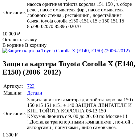
насоса оригинал тойота королла 151 150 , в сборе
реле , насос омывателя фар , насос омывателя
Описание:
лобового стекла , рестайлинг , дорестайлинг
бачек. toyota corolla e150 e151 e15 e 150 151 15
85396-02070 85396-02070
10 000
₽
Оставить заявку
В корзине
В корзину
Защита картера Toyota Corolla X (E140,
E150) (2006–2012)
Артикул:
723
Машина:
Детали
Защита двигателя мотора двс тойота королла 150 е
150 е15 151 е151 e 140 ЗАЩИТА ДВИГАТЕЛЯ И
КПП ТОЙОТА КОРОЛЛА 06-13 150
Описание:
КУкузов.Звонить с 9. 00 до 20. 00 по Москве ! !
!.Доставка транспортными компаниями , почтой ,
автобусами , попутками , либо самовывоз.
1 300
₽