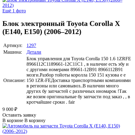
Ещё 1 фото
Блок электронный Toyota Corolla X
(E140, E150) (2006–2012)
Артикул:
1297
Машина:
Детали
Блок управления для Toyota Corolla 150 1.6 1ZRFE
8966112C1189661-12С11C1 , в наличие есть эбу и
с другими номерами 89661-12B91 8966112B91
мозги.Разбор тойоты королла 150 151 кузова е e
Описание:
150 1ZR-FEДоставка транспортными компаниями
в регионы или самовывоз..В наличии много
других бу запчастей с различных иномарок !Так
же возим оригинальные бу запчасти под заказ , , в
кротчайшие сроки . fair
9 000
₽
Оставить заявку
В корзине
В корзину