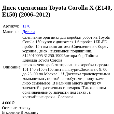
Диск сцепления Toyota Corolla X (E140,
E150) (2006–2012)
Артикул:
1176
Машина:
Детали
Сцепление оригинал для коробки робот на Toyota
Corolla 150 кузов с двигателя 1.6 пробег 1ZR-FE
пробег 15 т км акпп автоматСцепление в с боре ,
корзина , диск , выжимной подшипник.
3125019095 31250-19095авторазбор Тойота
Королла Toyota Corolla
переключенияроботизированная коробка передач
Описание:
151 140 е150 e150 ммт mmt аурис.Звонить с 9. 00
до 23. 00 по Москве ! ! !.Доставка транспортными
компаниями , почтой , автобусами , попутками ,
либо самовывоз..В наличии много других бу
запчастей с различных иномарок !Так же возим
оригинальные бу запчасти под заказ , в
кротчайшие сроки . Соловей
4 000
₽
Оставить заявку
В корзине
В корзину