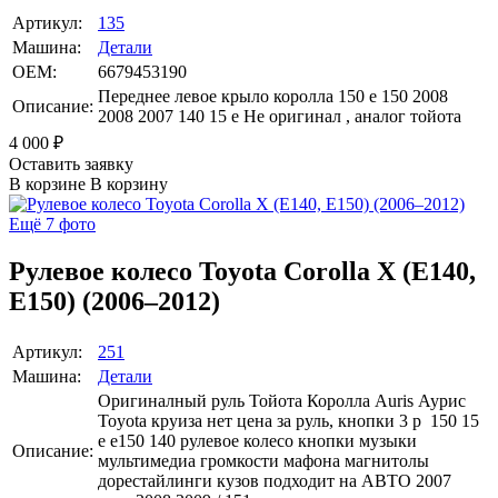
Артикул:
135
Машина:
Детали
OEM:
6679453190
Переднее левое крыло королла 150 е 150 2008
Описание:
2008 2007 140 15 е Не оригинал , аналог тойота
4 000
₽
Оставить заявку
В корзине
В корзину
Ещё 7 фото
Рулевое колесо Toyota Corolla X (E140,
E150) (2006–2012)
Артикул:
251
Машина:
Детали
Оригиналный руль Тойота Королла Auris Аурис
Toyota круиза нет цена за руль, кнопки 3 р 150 15
е е150 140 рулевое колесо кнопки музыки
Описание:
мультимедиа громкости мафона магнитолы
дорестайлинги кузов подходит на АВТО 2007