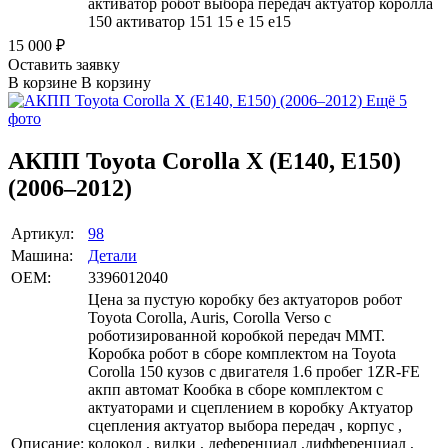
активатор робот выбора передач актуатор королла
150 активатор 151 15 е 15 е15
15 000
₽
Оставить заявку
В корзине
В корзину
Ещё 5
фото
АКПП Toyota Corolla X (E140, E150)
(2006–2012)
Артикул:
98
Машина:
Детали
OEM:
3396012040
Цена за пустую коробку без актуаторов робот
Toyota Corolla, Auris, Corolla Verso с
роботизированной коробкой передач ММТ.
Коробка робот в сборе комплектом на Toyota
Corolla 150 кузов с двигателя 1.6 пробег 1ZR-FE
акпп автомат Кообка в сборе комплектом с
актуаторами и сцеплением в коробку Актуатор
сцепления актуатор выбора передач , корпус ,
Описание:
колокол , вилки , деференциал ,дифференциал ,