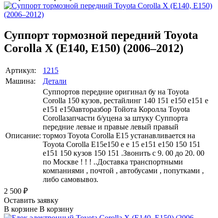
Суппорт тормозной передний Toyota
Corolla X (E140, E150) (2006–2012)
Артикул:
1215
Машина:
Детали
Суппортов передние оригинал бу на Toyota
Corolla 150 кузов, рестайлинг 140 151 е150 е151 e
e151 e150авторазбор Тойота Королла Toyota
Corollaзапчасти б/уцена за штуку Суппорта
передние левые и правые левый правый
Описание:
тормоз Toyota Corolla E15 устанавливается на
Toyota Corolla E15е150 е e 15 e151 е150 150 151
е151 150 кузов 150 151 .Звонить с 9. 00 до 20. 00
по Москве ! ! ! ..Доставка транспортными
компаниями , почтой , автобусами , попутками ,
либо самовывоз.
2 500
₽
Оставить заявку
В корзине
В корзину