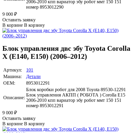
2006-2010 кпп вариатор эбу робот ммт 150 151
номер 8953012290
9 000
₽
Оставить заявку
В корзине
В корзину
Блок управления двс эбу Toyota Corolla
X (E140, E150) (2006–2012)
Артикул:
101
Машина:
Детали
OEM:
8953012291
Блок коробки робот для 2008 Toyota 89530-12291
Блок управления АКПП ( РОБОТА ) Corolla E15
Описание:
2006-2010 кпп вариатор эбу робот ммт 150 151
номер 8953012291
9 000
₽
Оставить заявку
В корзине
В корзину