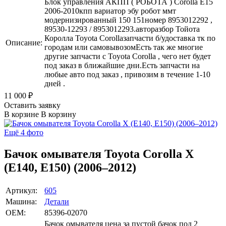
Блок управления АКПП ( РОБОТА ) Corolla E15
2006-2010кпп вариатор эбу робот ммт
модернизированный 150 151номер 8953012292 ,
89530-12293 / 8953012293.авторазбор Тойота
Королла Toyota Corollaзапчасти б/удоставка тк по
Описание:
городам или самовывозомЕсть так же многие
другие запчасти с Toyota Corolla , чего нет будет
под заказ в ближайшие дни.Есть запчасти на
любые авто под заказ , привозим в течение 1-10
дней .
11 000
₽
Оставить заявку
В корзине
В корзину
Ещё 4 фото
Бачок омывателя Toyota Corolla X
(E140, E150) (2006–2012)
Артикул:
605
Машина:
Детали
OEM:
85396-02070
Бачок омывателя цена за пустой бачок под 2