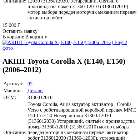
Описание:
12030 (3136012030) Устаревший, снятый с
производства номер 31360-12010 (3136012010)
мотор выбора передач моторчик механизм передач
активатор робот
15 000
₽
Оставить заявку
В корзине
В корзину
Ещё 2
фото
АКПП Toyota Corolla X (E140, E150)
(2006–2012)
Артикул:
95
Машина:
Детали
OEM:
3136012010
Toyota Corolla, Auris актуатор активатор , Corolla
Verso с роботизированной коробкой передач ММТ.
150 15 е150 Номер детали 31360-12030
(3136012030) Устаревший, снятый с производства
номер 31360-12010 (3136012010) мотор выбора
Описание:
передач моторчик механизм передач активатор
робот 3136012030 (31360-12030), устаревший