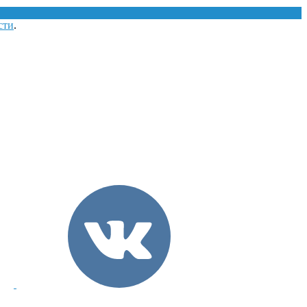
сти
.