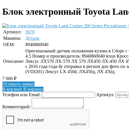
Блок электронный Toyota Land 
Артикул:
3070
Машина:
Детали
OEM:
8940860040
Оригинальный датчик положения кузова в Сборе с т
4.5 Номер и производитель: 8940860040 lexus Крос
Описание:
Лексус ЛХ570 ЛХ-570 ЛХ 570 ЛХ450 ЛХ-450 ЛХ 4
с 2016 года года бу отправка в регион доп фото по
(VDJ201) Лексус LX 450d, ЛХ450д, ЛХ 450д;
7 000
₽
Оставить заявку
В корзине
В корзину
Телефон или Email:
Артикул:
Комментарий: