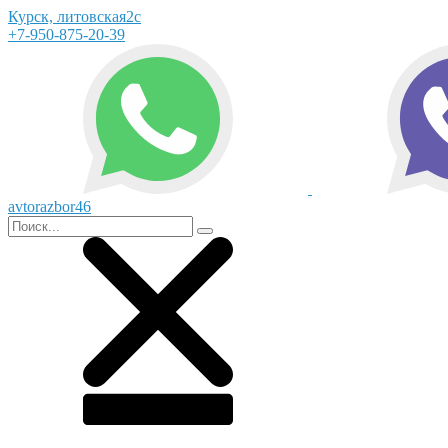
Курск, литовская2с
+7-950-875-20-39
avtorazbor46