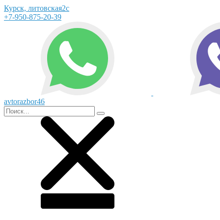
Курск, литовская2с
+7-950-875-20-39
avtorazbor46