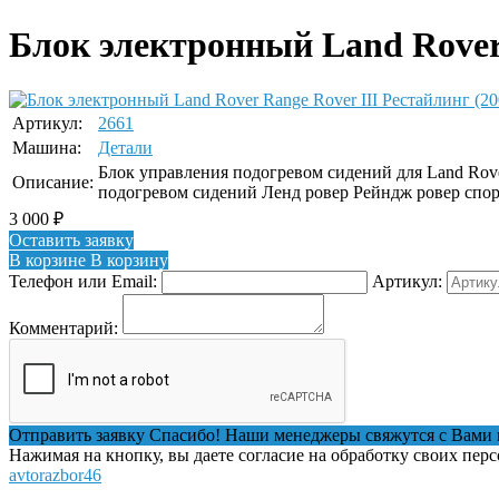
Блок электронный Land Rover 
Артикул:
2661
Машина:
Детали
Блок управления подогревом сидений для Land R
Описание:
подогревом сидений Ленд ровер Рейндж ровер сп
3 000
₽
Оставить заявку
В корзине
В корзину
Телефон или Email:
Артикул:
Комментарий:
Отправить заявку
Спасибо! Наши менеджеры свяжутся с Вами 
Нажимая на кнопку, вы даете согласие на обработку своих пер
avtorazbor46