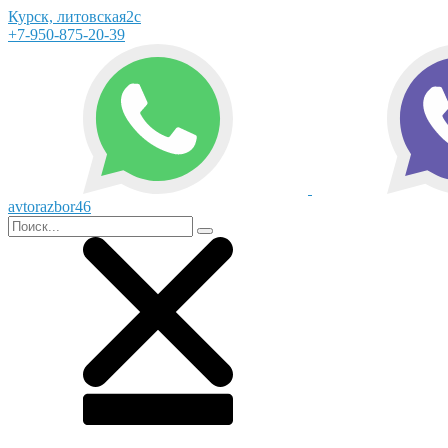
Курск, литовская2с
+7-950-875-20-39
avtorazbor46