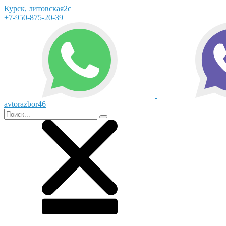
Курск, литовская2с
+7-950-875-20-39
avtorazbor46