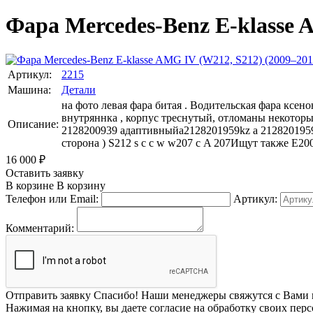
Фара Mercedes-Benz E-klasse 
Артикул:
2215
Машина:
Детали
на фото левая фара битая . Водительская фара ксенон
внутряннка , корпус треснутый, отломаны некоторы
Описание:
2128200939 адаптивныйa2128201959kz a 2128201959
сторона ) S212 s с c w w207 с A 207Ищут также E200
16 000
₽
Оставить заявку
В корзине
В корзину
Телефон или Email:
Артикул:
Комментарий:
Отправить заявку
Спасибо! Наши менеджеры свяжутся с Вами 
Нажимая на кнопку, вы даете согласие на обработку своих пер