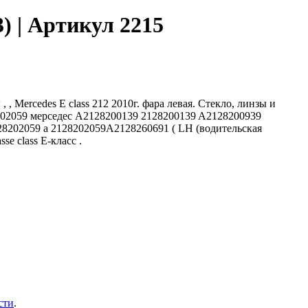
) | Артикул 2215
 , Mercedes E class 212 2010г. фара левая. Стекло, линзы и
28202059 мерседес A2128200139 2128200139 A2128200939
28202059 a 2128202059A2128260691 ( LH (водительская
e class Е-класс .
сти
.