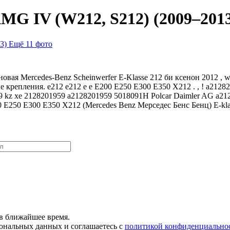
AMG IV (W212, S212) (2009–2013
Ещё 11 фото
овая Mercedes-Benz Scheinwerfer E-Klasse 212 би ксенон 2012 , w ,
е крепления. е212 e212 е e E200 E250 E300 E350 X212 . , ! a21
 kz xe 2128201959 a2128201959 5018091H Polcar Daimler AG a21
 E250 E300 E350 X212 (Mercedes Benz Мерседес Бенс Бенц) E-klass
в ближайшее время.
сональных данных и соглашаетесь с
политикой конфиденциально