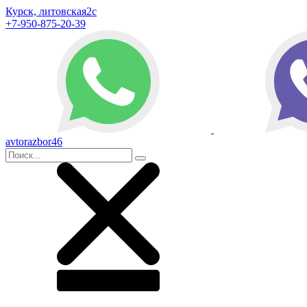
Курск, литовская2с
+7-950-875-20-39
avtorazbor46