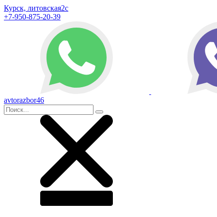
Курск, литовская2с
+7-950-875-20-39
avtorazbor46