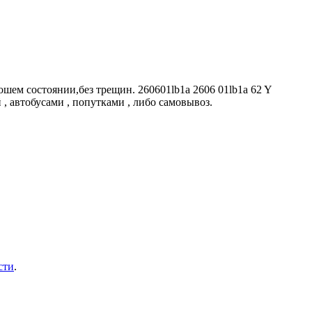
рошем состоянии,без трещин. 260601lb1a 2606 01lb1a 62 Y
 , автобусами , попутками , либо самовывоз.
сти
.