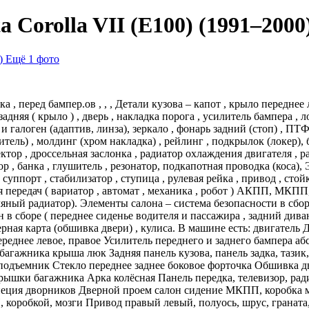
 Corolla VII (E100) (1991–2000
Ещё 1 фото
глушка бардачок дефлектор воздухозаборник Корзина сцепления, сцепление, диск сцепления Тросик переключения передач, кулиса КПП трос ручника типтроник Диск литой, резина, шины Цилиндр сцепления суппорт супорт Рычаг передний задний продольный, поперечный Кулак поворотный, цапфа ступица литые диски Рулевой наконечник, рулевая тяга Стойка амортизатора, амортизатор Амортизатор задний, стойка Сиденье водительское Сиденье пассажирское Торпеда, подушка в руль торпедо Ремень безопасности air bag подушка srs безопасность Пружина подрамник, балка подмоторная задняя Рулевая рейка стабилизатор Рулевой вал ручка селектор переключения Кардан карданный вал, крестовина Двигатель, ДВС, мотор Генератор Стартер Компрессор кондиционера катализатор, коллектор впускной колектор выпускной Датчик коленвала шкив коленвала, помпы Дроссель, дроссельная заслонка Площадка АКБ помпа Домкрат турбина картридж Декоративная крышка двигателя Катушка зажигания, модуль Проводка моторная, коса жгут проводов кнопка Фонарь задний фара передняя стоп сигнал Патрубок кнопки отопитель Радиатор охлаждения кондиционера Диффузор, дифузор, вентилятор отопителя, лопасти Глушитель резонатор Топливная форсунка рампа Кронштейн двигателя, мотора Подушка двигателя, опора ДВС ГУР, гидроусилитель Датчик ДМРВ Защита картера локер подкрылки Маховик редуктор раздатка мост чулок Датчик кислорода, лямбда зонд Диск тормозной, блок abs абс Суппорт тормозной передний задний Вакуумный усилитель тормозов Бензонасос бензобак Двигатель по РФ, ABS AIR BAG airbag DSG DVD EGR LED SRS Vanos АБС Автомат автоматическая адаптив адаптивная аирбег АКПП багажника Бак Балка Бампер Бачок Безопасности бензиновый Бензонасос Блок блока блокировкой боковая в Вакуумник Вакуумный вал Ванос Вариатор Вентилятор верхнего верхний верхняя вида внутренней внутренний внутренняя Водяная водяного водяной воздуха воздушного впуск Впускной Выпуск Выпускной высокого ГБЦ Генератор Гидравлическая гидравлический Гидро гидромуфта Гидротрансформатор Гидроусилитель Гидроусилителя главный Головка головки ГУР давления Датчик двери Дверь двигателем двигатель двигателя дворников ДВС дизельный дизельная Диск Диски Дисплей Диффузор для ДМРВ Дроссель Дроссельная ДСГ зад заднего заднее задней задние задний задних задняя Замок заслонка Защита зеркала Зеркало Интеркулер Камера Капот Капота Кардан Карданный карданчик Картер Кассета Клапанная клапанов климат Кнопка Коленвал колесный колесо Коллектор Колонка Компрессор комфорта кондиционера Консоль контроля Коробка коробки Корпус корпуса коса КПП круиз Крыло Крыша Крышка крышки ксенон ксеноновая кулак Кулиса Левая левого левое левой левый Лента литой Локер Лонжерон Лэд Люк Магистраль Магнитола масла Масленый масляного Масляный Маховик Механизм механизма механика Мехатроник МКПП Мозги Монитор Мост моста Мотор Моторчик Муфта на накала накаливания наружная насос насоса Нижнего нижний нижняя Ниша Обвес Обшивка обшивки омыватель омывателя основной охлаждения панель пассажирская Патрон Педаль передач переднего переднее передней передние передний передних передняя Переключатель Петля печка печки Пиропатрон Пневмо Пневмостойка Поворотный под Поддон Подлокотник подмоторная Подножка Подрамник Подрулевой Подушка подушки Пол Полка полуоси Полуось помпа Порог Потолок правая правого правое правой правый предохранителей Привод Привода Проводка промежуточный ПТФ Противотуманная Пружина Радиатор рессора радиатора радиаторов Раздатка Раздаточная Рамка Рампа Распредвал распредвала расширительный Редуктор рейка Рейлинг Ремень Ремни ремня Ресивер Решетка РКП Робот розжига Рулевая рулевого рулевое Рулевой руля Ручка Рычаг