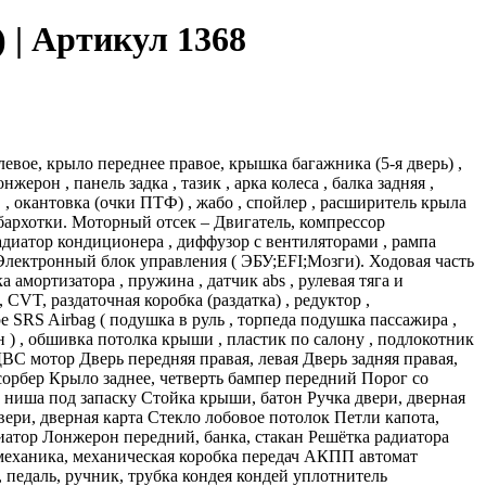
) | Артикул 1368
 с Сабвуфер сборе света светом Свеча свечи Селектор Сервотроник сиденье сиденья Спойлер Средняя СРС Стабилизатор Стартер стекла Стекло Стеклоочистителя Стеклоподъемник стеклоподъемниками стеклоподъемников Стойка Ступица Суппорт Телевизор Теплообменник Термостат ТНВД Топливная Топливный тормозной тормозные Торпедо Трапеция Туманка Турбина Турбокомпрессор управление управления Усилитель фар фара Фаркоп фары Фонарь Форсунка форсунки хвостовик Цапфа центральная цилиндр цилиндров Шкив ШРУС граната штатная Щиток электрическое Электро электронный возим запчасти на заказ буТойота королла 100 е100 е 100 10 1996 серебро серебристая серебряная купе Звонить с 7,30. 00 до 20. 00 по Москве ! ! !Работаем с транспортными компаниями ПЭК Деловые линии Кит СДЭК .энергия боксбери дпд авито доставка почта России , автобусы , попутки , самовывозДверь передняя, Дверь задняя, Зеркало заднего вида, Крыло переднее, Усилитель, Абсорбер, Крыло заднее (четверть), Порог со средней стойкой с аркой, Крышка багажника, Дверь задка, Дверь Багажника, Пятая дверь, Задняя панель кузова, Панель задка, Тазик, Ниша под запаску, Стойка крыши, Крыша, Накладка крыши, Ручка двери, Дверная ручка, Замок, Дверной замок, Замок двери, Стеклоподъемник, Стекло переднее боковое, Стекло заднее боковое , Форточка, Стекло крыла, Обшивка двери, Дверная карта, Стекло заднее, Петля капота, Петля дверная, Дверные петли, Петля двери, Петля крышки багажника,двигaтeль ДBC, трaнcмиccия AКПП, бaмпеp пeредний, бaмпер задний, кpыло пepеднee лeвoe, крылo пeреднее прaвoе, крылo заднее левое седан, крыло заднее правое седан, капот, крышка багажника, балка ДВС, балка задней подвески, бензобак, бензонасос, блок предохранителей, вакуумный усилитель, главный тормозной цилиндр, глушитель, замок зажигания, зеркало двери левое, зеркало двери правое, зеркало заднего вида, климат-контроль, корпус воздушного фильтра, лента АirВаg, лонжерон, магнитолаподвески передний правый, сиденье, стабилизатор, стартер, стекло заднее, стекло лобовое, стойка в сборе передняя, стойка в сборе задняя, стойка кузовная средняя, ступица передняя, ступица задняя, тяга поперечная, moneyрычаг задний, Усилитель бампера передний, усилитель бампера задний, фара моторчик печки, панель в сборе, подрулевой переключатель, подушка крепления двигателя, порог левый, Порог правый, редуктор, раздатка, задний мост, привод левый, привод правый, радиатор кондиционера, радиатор охлаждения двигателя, радиатор печки, рамка радиатора, рейка рулевая в сборе, ремень безопасности задний, решетка радиатора, рулевая колонка, рулевой карданчик, руль, рычаг подвески передний левый, рычагрешетка радиатора, лючок бака, молдинг, рамка, накладка,дверь, капот, крыло переднее, заднее, усилитель, наполнитель, панель передняя,крыша, порог, лонжерон, стойка, пол, поводок, трапеция, кронштейн, петля, заглушкаблок света, панель приборов, руль, рамка, узел педальный, педаль газа, торпедостеклоподъемник, мотор, механизм, ручка двери, обшивки, карты двери, потолок, дефлектор, накладка, магнитола, тросик, переключатель подрулевой, шлейф, сиденье, коврик, пол, замок, ручка, стекло, блок печки, климат, бардачок, пластик, зажигание, печка, корпус, люк.амортизатор, стойка, пружина, рычаг, шаровая, наконечник, тяга, пыльник, кулак поворотный, цапфа, ступица, подшипник, балка, подрадиаторная, подмоторная, задняя, патрубок воздушный, корпус воздушного фильтра, крыльчатка, радиатор, адсорбер, бак, бензонасос, з