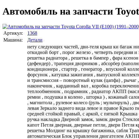
Автомобиль на запчасти Toyota
Артикул:
1368
Машина:
Детали
нету следующих частей, дви-теля крыш ки багаж ника , перед бампер.ов , , , Детали кузова – капот , крыло переднее левое, крыло переднее правое, крышка багажника (5-я дверь) , откидной борт , порог железо , четверть передняя и задняя ( крыло ) , дверь , накладка порога , усилитель бампера , лонжерон , панель задка , тазик , арка колеса , балка задняя , решетка радиатора , решетка в бампер , фара ксенон и галоген (адаптив, линза), зеркало , фонарь задний (стоп) , ПТФ , окантовка (очки ПТФ) , жабо , спойлер , расширитель крыла (дефендер) , трапеция дворников , абсорбер (наполнитель) , молдинг (хром накладка) , рейлинг , подкрылок (локер), бархотки. Моторный отсек – Двигатель, компрессор кондиционера , стартер , генератор , впускной коллектор , дроссельная заслонка , радиатор охлаждения двигателя , радиатор кондиционера , диффузор с вентиляторами , рампа форсунок , катушка зажигания , выпускной коллектор , банка , глушитель , резонатор, подкапотная проводка (коса), Электронный блок управления ( ЭБУ;EFI;Мозги). Ходовая часть и трансмиссия – поворотный кулак (цапфа) , рычаг , суппорт , стабилизатор , ступица , рулевая рейка , привод , стойка амортизатора , пружина , датчик abs , рулевая тяга и наконечник , карданный вал , коробка переключения передач ( вариатор , автомат , механика , робот ) АКПП, МКПП, CVT, раздаточная коробка (раздатка) , редуктор , теплообменник , подрамник , радиатор АКПП (масляный радиатор). Элементы салона – система безопасности в сборе SRS Airbag ( подушка в руль , торпеда подушка пассажира , ремни , подушка в колено , шторка ) , кожаный салон в сборе ( переднее сиденье водителя и пассажира , задний диван ) , обшивка потолка крыши , пластик по салону , подлокотник , магнитола , рулевое колесо (руль ; мультируль) , дверная карта (обшивка двери) , кулиса. В машине есть: двигатель ДВС мотор Дверь передняя правая, левая Дверь задняя правая, левая Зеркало заднего вида левое и правое Крыло переднее левое, правое Усилитель переднего и заднего бампера абсорбер Крыло заднее, четверть бампер передний Порог со средней стойкой правый, с аркой, с пяткой Крышка багажника крыша люк Задняя панель кузова, панель задка, тазик, ниша под запаску Стойка крыши, батон Ручка двери, дверная ручка накладка Дверной замок, замок двери Стеклоподъемник Стекло переднее заднее боковое форточка Обшивка двери, дверная карта Стекло лобовое потолок Петли капота, капот Петля дверная, дверные петли, двери Петля крышки багажника Арка колёсная Панель передка, телевизор, радиатор Лонжерон передний, банка, стакан Решётка радиатора решетка Молдинг на крышку багажника, сабля Трапеция дворников Дверной проем салон сидение МКПП, коробка механика, механическая коробка передач АКПП автомат автоматическая Блок управления двигателем АКПП, коробкой, мозги Привод правый левый, полуось, шрус, граната, педаль, ручник, трубка кондея кондей уплотнитель уплотнительная резинка за