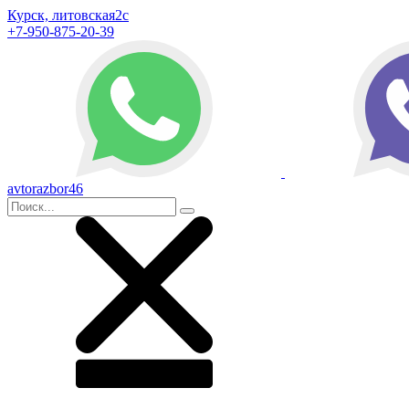
Курск, литовская2с
+7-950-875-20-39
avtorazbor46