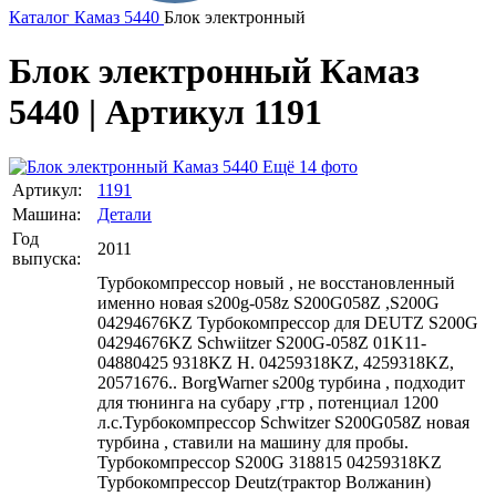
Каталог
Камаз
5440
Блок электронный
Блок электронный Камаз
5440 | Артикул 1191
Ещё 14 фото
Артикул:
1191
Машина:
Детали
Год
2011
выпуска:
Турбокомпрессор новый , не восстановленный
именно новая s200g-058z S200G058Z ,S200G
04294676KZ Турбокомпрессор для DEUTZ S200G
04294676KZ Schwiitzer S200G-058Z 01K11-
04880425 9318KZ H. 04259318KZ, 4259318KZ,
20571676.. BorgWarner s200g турбина , подходит
для тюнинга на субару ,гтр , потенциал 1200
л.с.Турбокомпрессор Schwitzer S200G058Z новая
турбина , ставили на машину для пробы.
Турбокомпрессор S200G 318815 04259318KZ
Турбокомпрессор Deutz(трактор Волжанин)