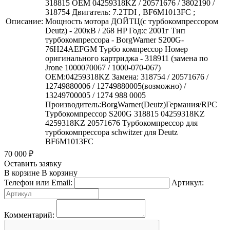
318815 OEM 04259318KZ / 20571676 / 3802190 /
318754 Двигатель: 7.2TDI , BF6M1013FC ;
Описание:
Мощность мотора ДОЙТЦ(с турбокомпрессором
Deutz) - 200кВ / 268 HP Год:с 2001г Тип
турбокомпрессора - BorgWarner S200G-
76H24AEFGM Турбо компрессор Номер
оригинального картриджа - 318911 (замена по
Jrone 1000070067 / 1000-070-067)
ОEM:04259318KZ Замена: 318754 / 20571676 /
12749880006 / 12749880005(возможно) /
13249700005 / 1274 988 0005
Производитель:BorgWarner(Deutz)Германия/RPC
Турбокомпрессор S200G 318815 04259318KZ
4259318KZ 20571676 Турбокомпрессор для
турбокомпрессора schwitzer для Deutz
BF6M1013FC
70 000
₽
Оставить заявку
В корзине
В корзину
Телефон или Email:
Артикул:
Комментарий: