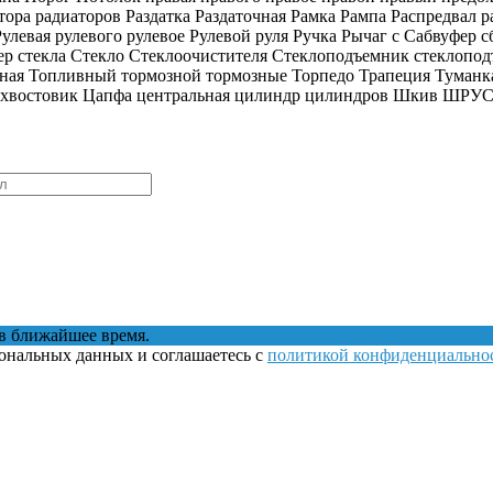
ора радиаторов Раздатка Раздаточная Рамка Рампа Распредвал 
левая рулевого рулевое Рулевой руля Ручка Рычаг с Сабвуфер с
ер стекла Стекло Стеклоочистителя Стеклоподъемник стеклоп
ая Топливный тормозной тормозные Торпедо Трапеция Туманка
 хвостовик Цапфа центральная цилиндр цилиндров Шкив ШРУС 
в ближайшее время.
сональных данных и соглашаетесь с
политикой конфиденциально