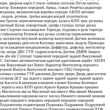
ери, дверная карта Стекло лобовое потолок Петли капота,
иатор Лонжерон передний, банка, стакан Решётка радиатора
механика, механическая коробка передач АКПП автомат
 педаль, ручник, трубка кондея кондей уплотнитель
ения Тросик переключения передач, кулиса КПП трос ручника
еречный Кулак поворотный, цапфа ступица литые диски
ское Сиденье пассажирское Торпеда, подушка в руль торпедо
 стабилизатор Рулевой вал ручка селектор переключения
р, коллектор впускной колектор выпускной Датчик коленвала
вная крышка двигателя Катушка зажигания, модуль Проводка
тор охлаждения кондиционера Диффузор, дифузор, вентилятор
теля, опора ДВС ГУР, гидроусилитель Датчик ДМРВ Защита
блок abs абс Суппорт тормозной передний задний Вакуумный
С Автомат автоматическая адаптив адаптивная аирбег АКПП
мник Вакуумный вал Ванос Вариатор Вентилятор верхнего
Впускной Выпуск Выпускной высокого ГБЦ Генератор
оловка головки ГУР давления Датчик двери Дверь двигателем
льная ДСГ зад заднего заднее задней задние задний задних
тер Кассета Клапанная клапанов климат Кнопка Коленвал
пус корпуса коса КПП круиз Крыло Крыша Крышка крышки
аль Магнитола масла Масленый масляного Масляный Маховик
акаливания наружная насос насоса Нижнего нижний нижняя
едач переднего переднее передней передние передний
н Подлокотник подмоторная Подножка Подрамник Подрулевой
дохранителей Привод Привода Проводка промежуточный ПТФ