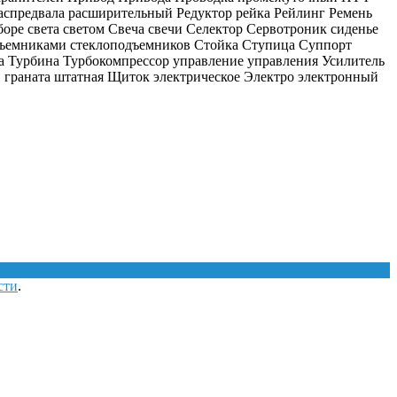
распредвала расширительный Редуктор рейка Рейлинг Ремень
боре света светом Свеча свечи Селектор Сервотроник сиденье
одъемниками стеклоподъемников Стойка Ступица Суппорт
 Турбина Турбокомпрессор управление управления Усилитель
граната штатная Щиток электрическое Электро электронный
сти
.