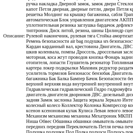
ручка накладка Дверной замок, замок двери Стекло
капот Петля дверная, дверные петли, двери Петля 
решетка Молдинг на крышку багажника, сабля Тра
автоматическая Блок управления двигателем АКПП, 
уплотнительная резинка заглушка бардачок дефлект
типтроник Диск литой, резина, шины Цилиндр сце
Описание:
Рулевой наконечник, рулевая тяга Стойка амортиза
Ремень безопасности air bag подушка srs безопасно
Кардан карданный вал, крестовина Двигатель, ДВС
шкив коленвала, помпы Дроссель, дроссельная зас
моторная, коса жгут проводов кнопка Фонарь задн
отопителя, лопасти Глушитель резонатор Топливна
картера локер подкрылки Маховик редуктор раздат
усилитель тормозов Бензонасос бензобак Двигате
багажника Бак Балка Бампер Бачок Безопасности б
верхний верхняя вида внутренней внутренний вну
Гидравлическая гидравлический Гидро гидромуфта 
двигатель двигателя дворников ДВС дизельный диз
задняя Замок заслонка Защита зеркала Зеркало Ин
колесный колесо Коллектор Колонка Компрессор к
ксенон ксеноновая кулак Кулиса Левая левого ле
Механизм механизма механика Мехатроник МКПП М
Ниша Обвес Обшивка обшивки омыватель омывателя
передних передняя Переключатель Петля печка п
Подушка подушки Пол Полка полуоси Полуось пом