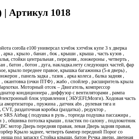
) | Артикул 1018
йота corolla e100 универсал хэчбэк хэтчбэк купе 3 х дверка
, крыло , банан , бок , крыши , крыша , часть кузов ,
, стойки центральная , передняя , лонжероны , четверть ,
анан , батон , ботон , дуга, накладка.нету следующих частей, фар
евое, крыло переднее правое, крышка багажника (5-я дверь) ,
жерон , панель задка , тазик , арка колеса , балка задняя ,
Ф , окантовка (очки ПТФ) , жабо , спойлер , расширитель крыла
, бархотки. Моторный отсек – Двигатель, компрессор
 радиатор кондиционера , диффузор с вентиляторами , рампа
, Электронный блок управления ( ЭБУ;EFI;Мозги). Ходовая часть
а амортизатора , пружина , датчик abs , рулевая тяга и
CVT, раздаточная коробка (раздатка) , редуктор ,
 SRS Airbag ( подушка в руль , торпеда подушка пассажира ,
ан ) , обшивка потолка крыши , пластик по салону , подлокотник
ь ДВС мотор Дверь передняя правая, левая Дверь задняя правая,
бсорбер Крыло заднее, четверть бампер передний Порог со
, ниша под запаску Стойка крыши, батон Ручка двери, дверная