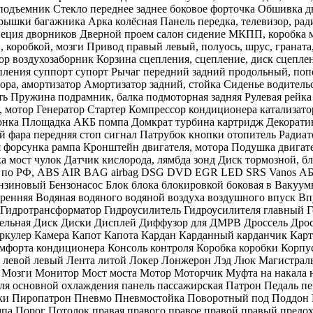
подъемник Стекло переднее заднее боковое форточка Обшивка дв
крышки багажника Арка колёсная Панель передка, телевизор, рад
пеция дворников Дверной проем салон сидение МКПП, коробка 
коробкой, мозги Привод правый левый, полуось, шрус, граната,
ор воздухозаборник Корзина сцепления, сцепление, диск сцепл
пления суппорт супорт Рычаг передний задний продольный, поп
тора, амортизатор Амортизатор задний, стойка Сиденье водитель
сть Пружина подрамник, балка подмоторная задняя Рулевая рейка
, мотор Генератор Стартер Компрессор кондиционера катализато
лонка Площадка АКБ помпа Домкрат турбина картридж Декорати
ий фара передняя стоп сигнал Патрубок кнопки отопитель Радиа
я форсунка рампа Кронштейн двигателя, мотора Подушка двига
ка мост чулок Датчик кислорода, лямбда зонд Диск тормозной, 
ль по РФ, ABS AIR BAG airbag DSG DVD EGR LED SRS Vanos АБ
ензиновый Бензонасос Блок блока блокировкой боковая в Вакуу
тренняя Водяная водяного водяной воздуха воздушного впуск 
Гидротрансформатор Гидроусилитель Гидроусилителя главный Г
ельная Диск Диски Дисплей Диффузор для ДМРВ Дроссель Дроссе
теркулер Камера Капот Капота Кардан Карданный карданчик Кар
омфорта кондиционера Консоль контроля Коробка коробки Кор
вое левой левый Лента литой Локер Лонжерон Лэд Люк Магистр
озги Монитор Мост моста Мотор Моторчик Муфта на накала н
 основной охлаждения панель пассажирская Патрон Педаль пер
ечки Пиропатрон Пневмо Пневмостойка Поворотный под Поддо
па Порог Потолок правая правого правое правой правый пре