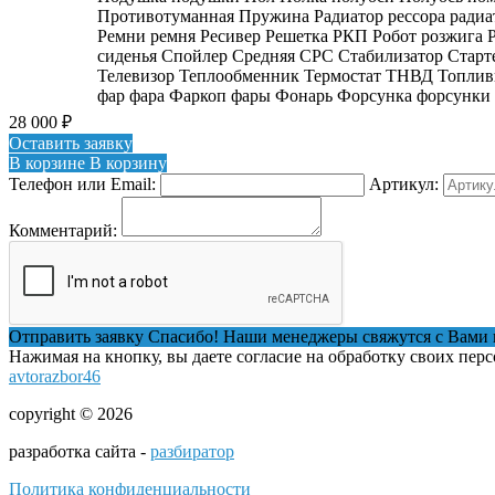
Противотуманная Пружина Радиатор рессора радиат
Ремни ремня Ресивер Решетка РКП Робот розжига Ру
сиденья Спойлер Средняя СРС Стабилизатор Старт
Телевизор Теплообменник Термостат ТНВД Топливн
фар фара Фаркоп фары Фонарь Форсунка форсунки
28 000
₽
Оставить заявку
В корзине
В корзину
Телефон или Email:
Артикул:
Комментарий:
Отправить заявку
Спасибо! Наши менеджеры свяжутся с Вами 
Нажимая на кнопку, вы даете согласие на обработку своих пер
avtorazbor46
copyright © 2026
разработка сайта -
разбиратор
Политика конфиденциальности