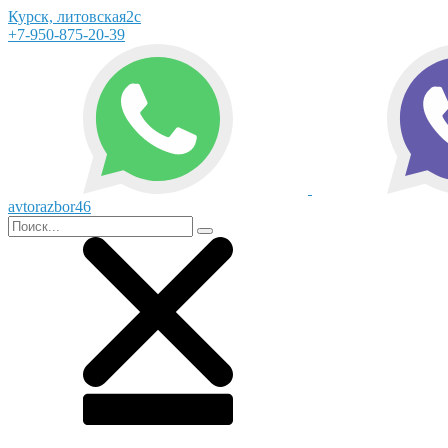
Курск, литовская2с
+7-950-875-20-39
avtorazbor46