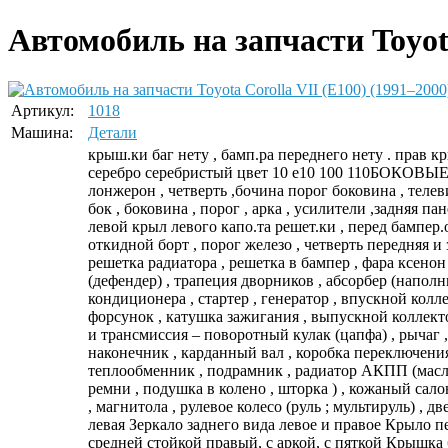
Автомобиль на запчасти Toyota
Артикул:
1018
Машина:
Детали
крыш.ки баг нету , бамп.ра переднего нету . прав к
серебро серебристый цвет 10 e10 100 110БОКОВЫЕ 
лонжерон , четверть ,бочина порог боковина , тел
бок , боковина , порог , арка , усилители ,задняя па
левой крыл левого капо.та решет.ки , перед бампер.о
откидной борт , порог железо , четверть передняя и за
решетка радиатора , решетка в бампер , фара ксенон
(дефендер) , трапеция дворников , абсорбер (наполн
кондиционера , стартер , генератор , впускной колл
форсунок , катушка зажигания , выпускной коллекто
и трансмиссия – поворотный кулак (цапфа) , рычаг , 
наконечник , карданный вал , коробка переключения 
теплообменник , подрамник , радиатор АКПП (масля
ремни , подушка в колено , шторка ) , кожаный сало
, магнитола , рулевое колесо (руль ; мультируль) , 
левая Зеркало заднего вида левое и правое Крыло п
средней стойкой правый, с аркой, с пяткой Крышка 