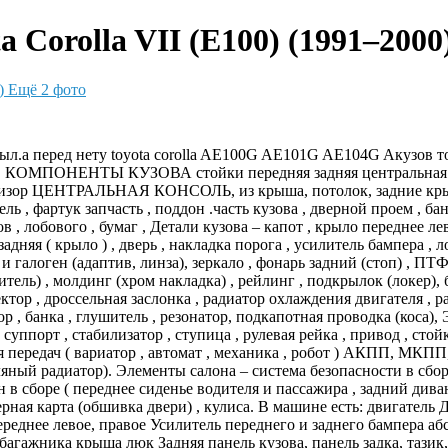
 Corolla VII (E100) (1991–2000
Ещё 2 фото
рыл.а перед нету toyota corolla AE100G AE101G AE104G Aкузов то
КОМПОНЕНТЫ КУЗОВА стойки передняя задняя центральная , арка 
евизор ЦЕНТРАЛЬНАЯ КОНСОЛЬ, из крыша, потолок, задние крылья
нель , фартук запчасть , поддон .часть кузова , дверной проем , б
в , лобового , бумаг , Детали кузова – капот , крыло переднее л
дняя ( крыло ) , дверь , накладка порога , усилитель бампера , лон
 и галоген (адаптив, линза), зеркало , фонарь задний (стоп) , ПТ
итель) , молдинг (хром накладка) , рейлинг , подкрылок (локер)
ектор , дроссельная заслонка , радиатор охлаждения двигателя ,
р , банка , глушитель , резонатор, подкапотная проводка (коса)
суппорт , стабилизатор , ступица , рулевая рейка , привод , стойк
передач ( вариатор , автомат , механика , робот ) АКПП, МКПП, 
ный радиатор). Элементы салона – система безопасности в сборе
н в сборе ( переднее сиденье водителя и пассажира , задний див
дверная карта (обшивка двери) , кулиса. В машине есть: двигател
ереднее левое, правое Усилитель переднего и заднего бампера а
багажника крыша люк Задняя панель кузова, панель задка, тазик