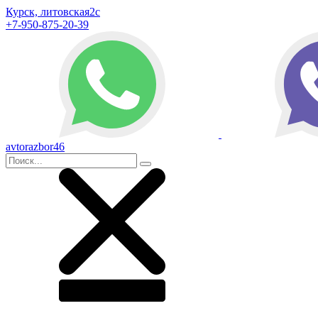
Курск, литовская2с
+7-950-875-20-39
avtorazbor46