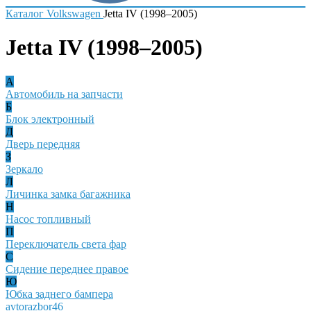
Каталог
Volkswagen
Jetta IV (1998–2005)
Jetta IV (1998–2005)
А
Автомобиль на запчасти
Б
Блок электронный
Д
Дверь передняя
З
Зеркало
Л
Личинка замка багажника
Н
Насос топливный
П
Переключатель света фар
С
Сидение переднее правое
Ю
Юбка заднего бампера
avtorazbor46