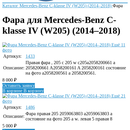
Каталог
Mercedes-Benz
C-klasse IV (W205) (2014–2018)
Фара
Фара для Mercedes-Benz C-
klasse IV (W205) (2014–2018)
Ещё 11
фото
Артикул:
1433
Правая фара , 205 c 205 w c205a2058200661 a
Описание:
2058200661 A2058200161 A 2058200161 состояние
на фото a2058200561 a 2058200561.
8 000
₽
Оставить заявку
В корзине
В корзину
Ещё 21
фото
Артикул:
1486
Фара правая 205 2059063803 a2059063803 a
Описание:
состояние на фото 205 a w. левая 5 правая 8
5 000
₽